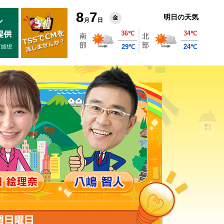
8
7
明日の天気
金
月
日