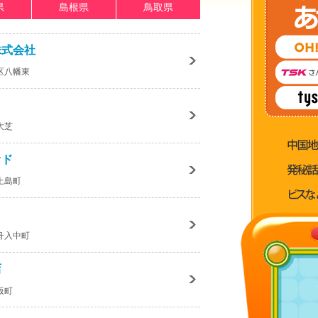
県
島根県
鳥取県
株式会社
区八幡東
大芝
オド
上島町
舟入中町
店
坂町