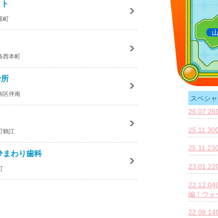
イト
基町
条西本町
粉所
南区伴南
スペシャ
26.07.
25.11.
町鶴江
25.11.
ひまわり歯科
23.01.
町
22.12
編！ウォ
22.08