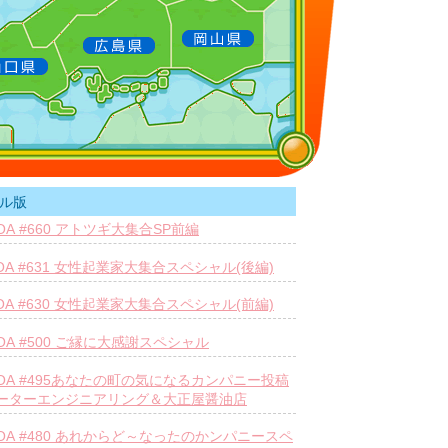
ル版
26OA #660 アトツギ大集合SP前編
30OA #631 女性起業家大集合スペシャル(後編)
23OA #630 女性起業家大集合スペシャル(前編)
22OA #500 ご縁に大感謝スペシャル
.04OA #495あなたの町の気になるカンパニー投稿
ーターエンジニアリング＆大正屋醤油店
.14OA #480 あれからど～なったのかンパニースペ