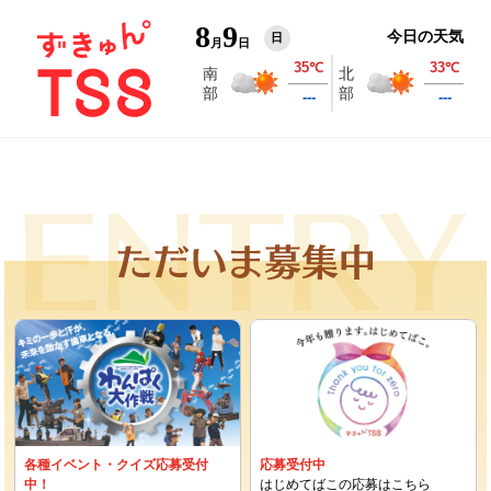
8
9
今日の天気
日
月
日
各種イベント・クイズ応募受付
応募受付中
中！
はじめてばこの応募はこちら