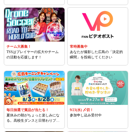
チーム大募集！
常時募集中
TSSはプレイヤーの拡大やチーム
あなたが撮影した広島の「決定的
の活動を応援します！
瞬間」を投稿してください
毎日抽選で賞品が当たる！
9/23(水) 〆切！
夏休みの朝がちょっと楽しみにな
参加申し込み受付中
る。高校生ダンスと日替わりプレ
ゼント!