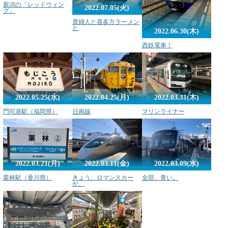
新潟の「レッドウィン
2022.07.05(火)
グ」
貴婦人と喜多方ラーメン
と
2022.06.30(木)
西鉄電車！
2022.05.25(水)
2022.04.25(月)
2022.03.31(木)
門司港駅（福岡県）
日南線
マリンライナー
2022.03.21(月)
2022.03.11(金)
2022.03.09(水)
栗林駅（香川県）
きょう、ロマンスカー
全部、青い。
が。