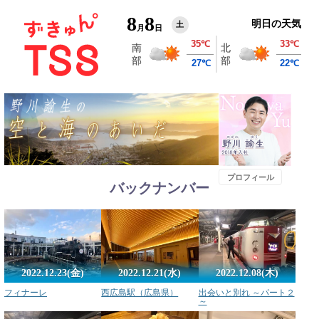
8
8
明日の天気
土
月
日
プロフィール
バックナンバー
2022.12.23(金)
2022.12.21(水)
2022.12.08(木)
フィナーレ
西広島駅（広島県）
出会いと別れ ～パート２
～