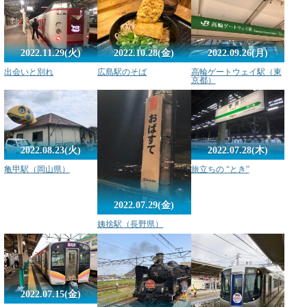
2022.11.29(火)
2022.10.28(金)
2022.09.26(月)
出会いと別れ
広島駅のそば
高輪ゲートウェイ駅（東
京都）
2022.08.23(火)
2022.07.28(木)
亀甲駅（岡山県）
旅立ちの “とき”
2022.07.29(金)
姨捨駅（長野県）
2022.07.15(金)