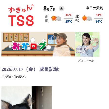
8
7
今日の天気
金
月
日
プロフィール
2026.07.17（金） 成長記録
生後数か月の愛犬。