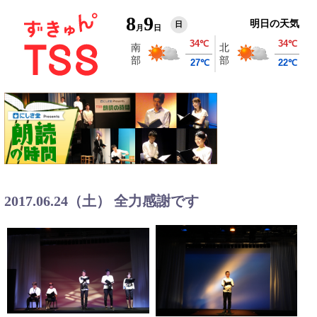
8
9
明日の天気
日
月
日
2017.06.24（土） 全力感謝です