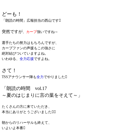
どーも！
「朗読の時間」広報担当の西山です󾆺
突然ですが
、
カープ
強いですね～
選手たちの努力はもちろんですが、
カープファンの声援もこの強さに
絶対結びついていますよね。
いわゆる、
全力応援
ですよね。
さて！
TSSアナウンサー陣も
全力
でやりました󾭝
「朗読の時間 vol.17
～夏のはじまりに言の葉をそえて～」
たくさんの方に来ていただき、
本当にありがとうございました󾌺󾬌
朝からのリハーサルも終えて、
いよいよ本番󾓻