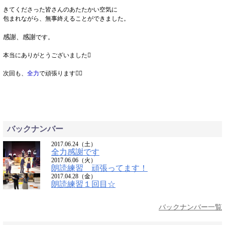
きてくださった皆さんのあたたかい空気に
包まれながら、無事終えることができました。
感謝、感謝
です。
本当にありがとうございました󾆛
次回も、
全力
で頑張ります󾟙󾟙
バックナンバー
2017.06.24（土）
全力感謝です
2017.06.06（火）
朗読練習 頑張ってます！
2017.04.28（金）
朗読練習１回目☆
バックナンバー一覧