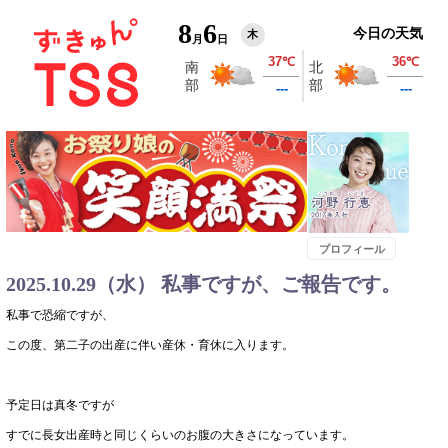
8
6
今日の天気
木
月
日
プロフィール
2025.10.29（水） 私事ですが、ご報告です。
私事で恐縮ですが、
この度、第二子の出産に伴い産休・育休に入ります。
予定日は真冬ですが
すでに長女出産時と同じくらいのお腹の大きさになっています。