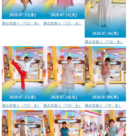
2020.07.22(水)
2020.07.21(火)
満点衣装☆（7/22・水）
満点衣装☆（7/21・火）
2020.07.16(木)
満点衣装☆（7/16・木）
2020.07.15(水)
2020.07.14(火)
2020.07.09(木)
満点衣装☆（7/15・水）
満点衣装☆（7/14・火）
満点衣装☆（7/9・木）