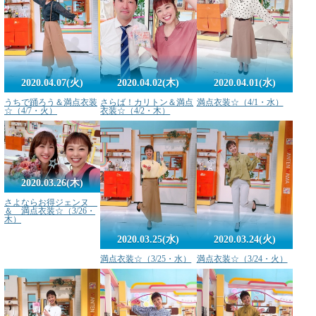
2020.04.07(火)
2020.04.02(木)
2020.04.01(水)
うちで踊ろう＆満点衣装
さらば！カリトン＆満点
満点衣装☆（4/1・水）
☆（4/7・火）
衣装☆（4/2・木）
2020.03.26(木)
さよならお得ジェンヌ
＆ 満点衣装☆（3/26・
木）
2020.03.25(水)
2020.03.24(火)
満点衣装☆（3/25・水）
満点衣装☆（3/24・火）