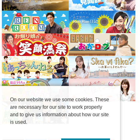
On our website we use some cookies. These
are necessary for our site to work properly
and to give us information about how our site
is used.