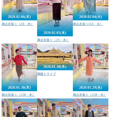
2020.02.06(木)
2020.02.04(火)
満点衣装☆（2/6・木）
満点衣装☆(2/4・火）
2020.02.05(水)
満点衣装☆（2/5・水）
2020.01.30(木)
満腹ドライブ
2020.01.30(木)
2020.01.29(水)
満点衣装☆（1/30・木）
満点衣装☆（1/29・水）