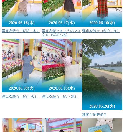
2020.06.18(木)
2020.06.17(水)
2020.06.10(水)
満点衣装☆（6/18・木）
満点衣装ときょうのマス
満点衣装☆（6/10・水）
ク☆（6/17・水）
2020.06.09(火)
2020.06.03(水)
満点衣装☆（6/9・火）
満点衣装☆（6/3・水）
2020.05.26(火)
運動不足解消？