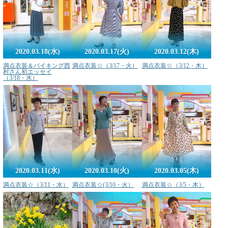
2020.03.18(水)
2020.03.17(火)
2020.03.12(木)
満点衣装＆バイキング西
満点衣装☆（3/17・火）
満点衣装☆（3/12・木）
村さん初エッセイ
（3/18・水）
2020.03.11(水)
2020.03.10(火)
2020.03.05(木)
満点衣装☆（3/11・水）
満点衣装☆(3/10・火）
満点衣装☆（3/5・木）