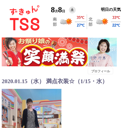
8
8
明日の天気
土
月
日
プロフィール
2020.01.15（水） 満点衣装☆（1/15・水）