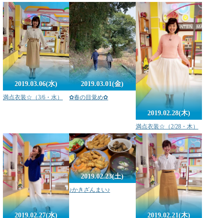
2019.03.06(水)
2019.03.01(金)
満点衣装☆（3/6・水）
✿春の目覚め✿
2019.02.28(木)
満点衣装☆（2/28・木）
2019.02.23(土)
♪かきざんまい♪
2019.02.27(水)
2019.02.21(木)