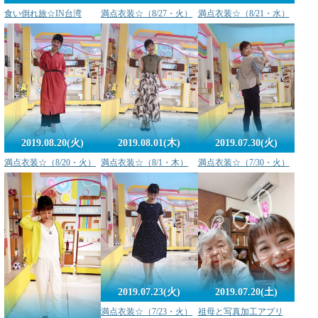
食い倒れ旅☆IN台湾
満点衣装☆（8/27・火）
満点衣装☆（8/21・水）
2019.08.20(火)
2019.07.30(火)
2019.08.01(木)
満点衣装☆（8/20・火）
満点衣装☆（7/30・火）
満点衣装☆（8/1・木）
2019.07.23(火)
2019.07.20(土)
満点衣装☆（7/23・火）
祖母と写真加工アプリ