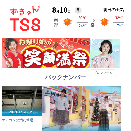
8
10
明日の天気
月
月
日
プロフィール
バックナンバー
2019.12.26(木)
エアコンの汚れ撃退