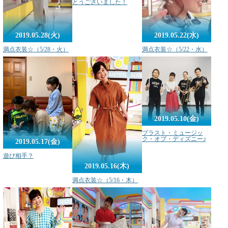
とうございました！
2019.05.28(火)
2019.05.22(水)
満点衣装☆（5/28・火）
満点衣装☆（5/22・水）
2019.05.10(金)
ブラスト・ミュージッ
ク・オブ・ディズニー♪
2019.05.17(金)
遊び相手？
2019.05.16(木)
満点衣装☆（5/16・木）