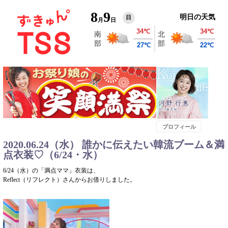
8
9
明日の天気
日
月
日
プロフィール
2020.06.24（水） 誰かに伝えたい韓流ブーム＆満
点衣装♡（6/24・水）
6/24（水）の「満点ママ」衣装は、
Reflect（リフレクト）さんからお借りしました。