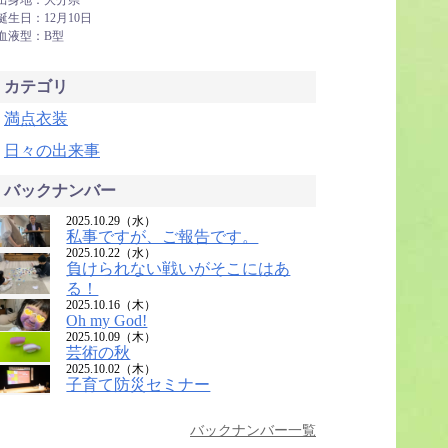
出身地：大分県
誕生日：12月10日
血液型：B型
カテゴリ
満点衣装
日々の出来事
バックナンバー
2025.10.29（水）
私事ですが、ご報告です。
2025.10.22（水）
負けられない戦いがそこにはあ
る！
2025.10.16（木）
Oh my God!
2025.10.09（木）
芸術の秋
2025.10.02（木）
子育て防災セミナー
バックナンバー一覧