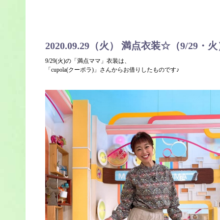
2020.09.29（火） 満点衣装☆（9/29・
9/29(火)の「満点ママ」衣装は、
「cupola(クーポラ)」さんからお借りしたものです♪