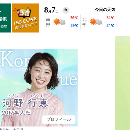
8
7
今日の天気
金
月
日
プロフィール