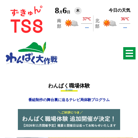
8
6
今日の天気
木
月
日
わんぱく職場体験
Event
番組制作の舞台裏に迫るテレビ局体験プログラム