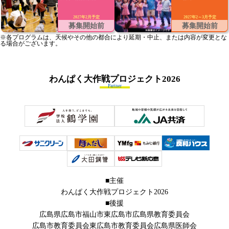
2027年2月予定
2027年2～3月予定
募集開始前
募集開始前
※各プログラムは、天候やその他の都合により延期・中止、または内容が変更とな
る場合がございます。
わんぱく大作戦プロジェクト
2026
Partner
■主催
わんぱく大作戦プロジェクト2026
■後援
広島県
広島市
福山市
東広島市
広島県教育委員会
広島市教育委員会
東広島市教育委員会
広島県医師会