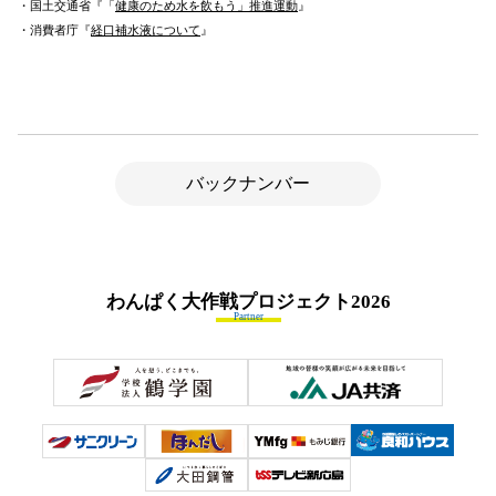
・国土交通省『「
健康のため水を飲もう」推進運動
』
・消費者庁『
経口補水液について
』
バックナンバー
わんぱく大作戦プロジェクト
2026
Partner