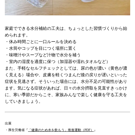
家庭でできる水分補給の工夫は、ちょっとした習慣づくりから始
められます。
・休み時間ごとに一口ルールを決める
・水筒やコップを目につく場所に置く
・味噌汁やスープなど汁物で水分を補う
・室内の湿度を適度に保つ（加湿器や濡れタオルなど）
また、手軽なセルフチェックとしては、尿の色が濃い（黄色が濃
く見える）場合や、皮膚を軽くつまんだ後の戻りが遅いといった
症状を見逃さず。そういった場合には、水分不足の可能性があり
ます。気になる症状があれば、日々の水分摂取を見直すきっかけ
に、寒い季節だからこそ、家族みんなで楽しく健康を守る工夫を
していきましょう。
出展
・厚生労働省『
「健康のため水を飲もう」推進運動（PDF）
』