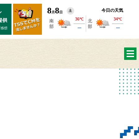
8
8
今日の天気
土
月
日