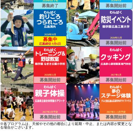
2026年8月下旬
2026年9月
募集終了
募集開始前
2026年10月
2026年11月
募集中
募集開始前
応募締切 9月6日
2026年11月
2027年1月
募集開始前
募集開始前
2027年2月予定
2027年2～3月予定
募集開始前
募集開始前
※各プログラムは、天候やその他の都合により延期・中止、または内容が変更とな
る場合がございます。