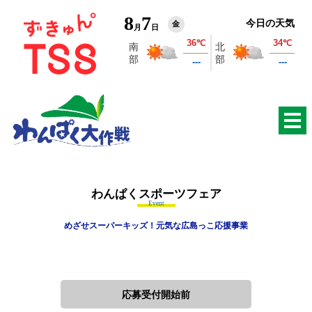
8
7
今日の天気
金
月
日
わんぱくスポーツフェア
Event
めざせスーパーキッズ！元気な広島っこ応援事業
応募受付開始前