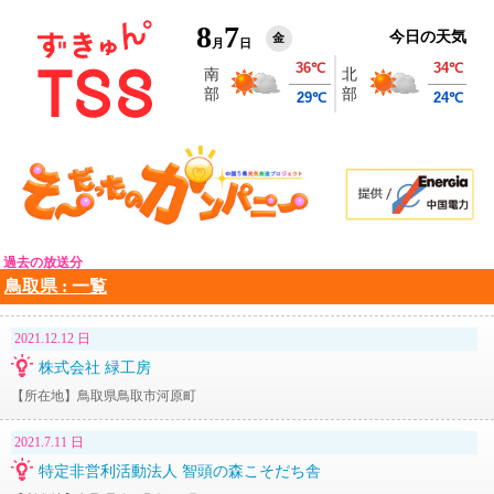
8
7
今日の天気
金
月
日
過去の放送分
鳥取県 : 一覧
2021.12.12 日
株式会社 緑工房
【所在地】鳥取県鳥取市河原町
2021.7.11 日
特定非営利活動法人 智頭の森こそだち舎