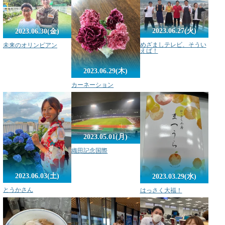
2023.06.27(火)
2023.06.30(金)
めざましテレビ、そうい
未来のオリンピアン
えば！
2023.06.29(木)
カーネーション
2023.05.01(月)
織田記念国際
2023.06.03(土)
2023.03.29(水)
とうかさん
はっさく大福！