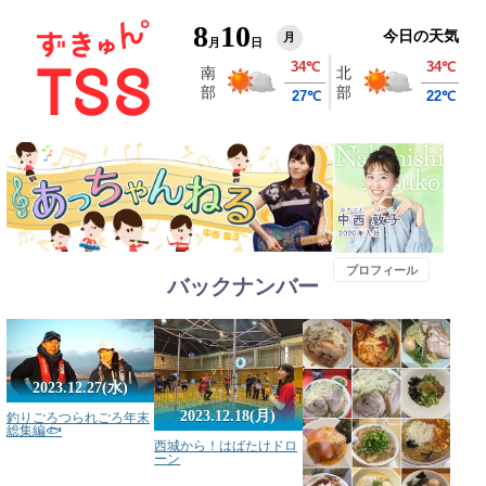
8
10
今日の天気
月
月
日
プロフィール
バックナンバー
2023.12.27(水)
2023.12.18(月)
釣りごろつられごろ年末
総集編🐟
西城から！はばたけドロ
ーン