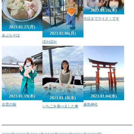
2023.01.26(木)
今日までライク！です
2023.02.27(月)
2023.02.06(月)
あぶらそば
ぽかぽか
2023.01.19(木)
2023.01.04(水)
2023.01.18(水)
出雲の旅
厳島神社
いちごを食べました🍓