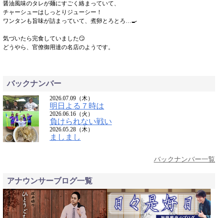
醤油風味のタレが麺にすごく絡まっていて、
チャーシューはしっとりジューシー！
ワンタンも旨味が詰まっていて、煮卵とろとろ…🍳
気づいたら完食していました😏
どうやら、官僚御用達の名店のようです。
バックナンバー
2026.07.09（木）
明日よる７時は
2026.06.16（火）
負けられない戦い
2026.05.28（木）
ましまし
バックナンバー一覧
アナウンサーブログ一覧