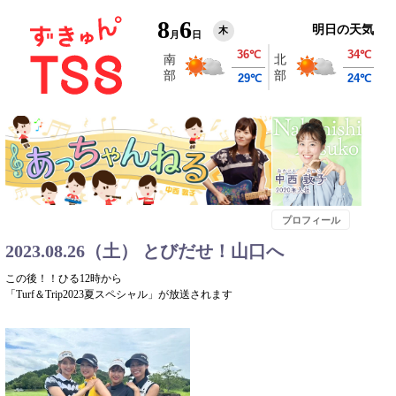
8
6
明日の天気
木
月
日
プロフィール
2023.08.26（土） とびだせ！山口へ
この後！！ひる12時から
「Turf＆Trip2023夏スペシャル」が放送されます