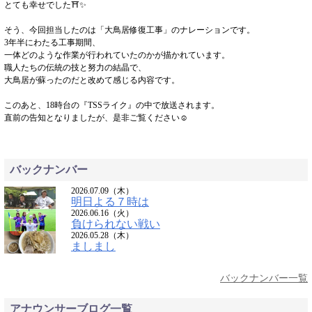
とても幸せでした⛩✨
そう、今回担当したのは「大鳥居修復工事」のナレーションです。
3年半にわたる工事期間、
一体どのような作業が行われていたのかが描かれています。
職人たちの伝統の技と努力の結晶で、
大鳥居が蘇ったのだと改めて感じる内容です。
このあと、18時台の『TSSライク』の中で放送されます。
直前の告知となりましたが、是非ご覧ください☺
バックナンバー
2026.07.09（木）
明日よる７時は
2026.06.16（火）
負けられない戦い
2026.05.28（木）
ましまし
バックナンバー一覧
アナウンサーブログ一覧