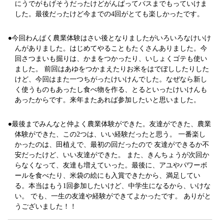
にうでがもげそうだったけどがんばってバスまでもっていけま
した。最後だったけど今までの4回がとても楽しかったです。
今回わんぱく農業体験はさい後となりましたがいろいろなけいけ
んがありました。はじめてやることもたくさんありました。今
回さつまいも掘りは、かまをつかったり、いしょくゴテも使い
ました。 前回はあゆをつかまえたりお米をはでぼししたりした
けど、今回はまた一つちがったけいけんでした。なぜなら新し
く使うものもあったし食べ物を作る、とるといったけいけんも
あったからです。来年またあれば参加したいと思いました。
最後までみんなと仲よく農業体験ができた。友達ができた、農業
体験ができた、この2つは、いい経験だったと思う。 一番楽し
かったのは、田植えで、最初の回だったので 友達ができるか不
安だったけど、いい友達ができた。 また、きんちょうが次回か
らなくなって、友達も増えていった。最後に、アユやパワーボ
ールを食べたり、米袋の絵にも入賞できたから、満足してい
る。本当はもう1回参加したいけど、中学生になるから、いけな
い。 でも、一生の友達や経験ができてよかったです。 ありがと
うございました！！