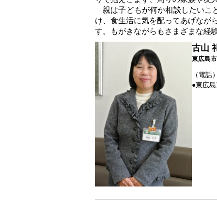
親は子どもが何か相談したいこと
け、食生活に気を配ってあげながら
す。もがきながらもさまざまな経
古山 
東広島市
（電話）08
●
東広島