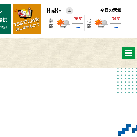
8
8
今日の天気
土
月
日