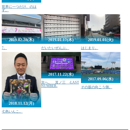
世界に一つだけ、のは
ず。
2019.02.28(木)
2019.01.17(木)
2019.01.01(火)
7。
だいたいぜんぶ。
はじまり。
2017.11.22(水)
2017.09.06(水)
京へ。 其ノ三 -LAST
NUMBER-
その坂の向こう側。
2018.11.12(月)
七色いんこ。