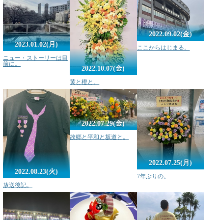
2022.09.02(金)
2023.01.02(月)
ここからはじまる。
ニュー・ストーリーは目
前に。
2022.10.07(金)
黄と橙と。
2022.07.29(金)
故郷と平和と坂道と。
2022.07.25(月)
2022.08.23(火)
7年ぶりの。
放送後記。