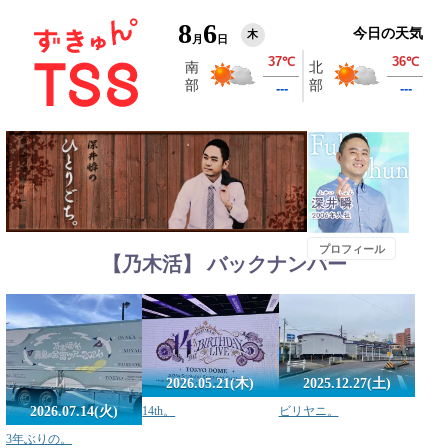
8
6
今日の天気
木
月
日
プロフィール
【乃木活】 バックナンバー
2026.05.21(木)
2025.12.27(土)
14th。
ビリヤニ。
2026.07.14(火)
3年ぶりの。