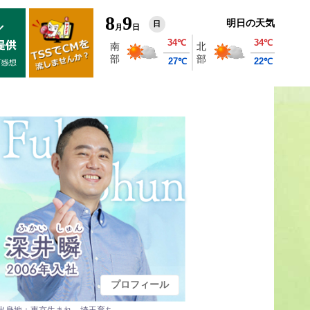
8
9
明日の天気
日
月
日
プロフィール