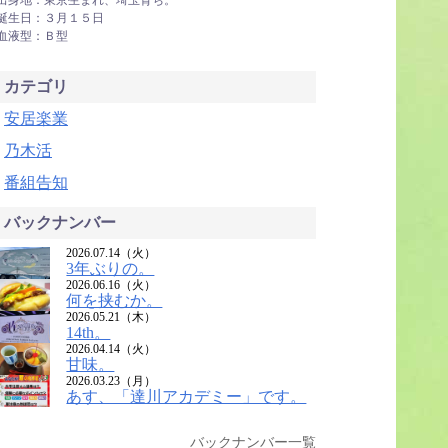
出身地：東京生まれ、埼玉育ち。
誕生日：３月１５日
血液型：Ｂ型
カテゴリ
安居楽業
乃木活
番組告知
バックナンバー
2026.07.14（火）
3年ぶりの。
2026.06.16（火）
何を挟むか。
2026.05.21（木）
14th。
2026.04.14（火）
甘味。
2026.03.23（月）
あす、「達川アカデミー」です。
バックナンバー一覧