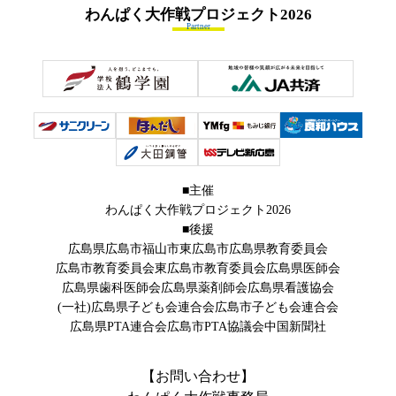
わんぱく大作戦プロジェクト
2026
Partner
■主催
わんぱく大作戦プロジェクト2026
■後援
広島県
広島市
福山市
東広島市
広島県教育委員会
広島市教育委員会
東広島市教育委員会
広島県医師会
広島県歯科医師会
広島県薬剤師会
広島県看護協会
(一社)広島県子ども会連合会
広島市子ども会連合会
広島県PTA連合会
広島市PTA協議会
中国新聞社
【お問い合わせ】