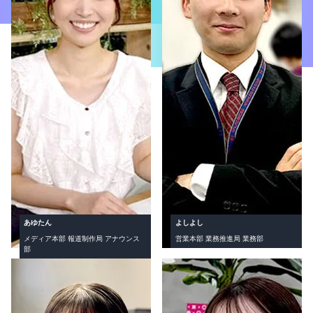
あゆたん
よしよし
メディア本部 報道制作局 アナウンス
営業本部 業務推進局 業務部
部