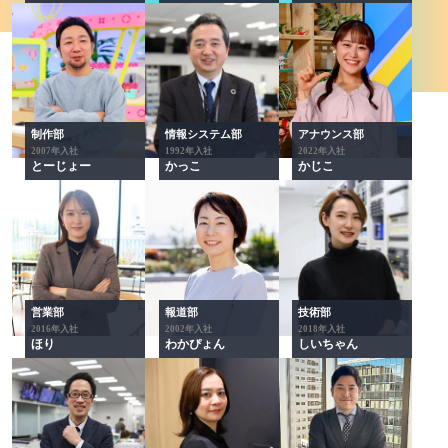
アナウンス部
制作部
情報システム部
2022年入社
2007年入社
1992年入社
かじこ
とーじょー
かっこ
報道部
営業部
技術部
2002年入社
2016年入社
2018年入社
わかぴょん
ほり
しいちゃん