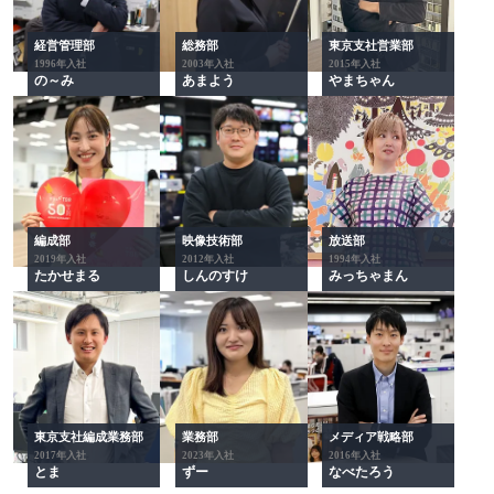
経営管理部
総務部
東京支社営業部
1996年入社
2003年入社
2015年入社
の～み
あまよう
やまちゃん
放送部
編成部
映像技術部
1994年入社
2019年入社
2012年入社
みっちゃまん
たかせまる
しんのすけ
メディア戦略部
東京支社編成業務部
業務部
2016年入社
2017年入社
2023年入社
なべたろう
とま
ずー