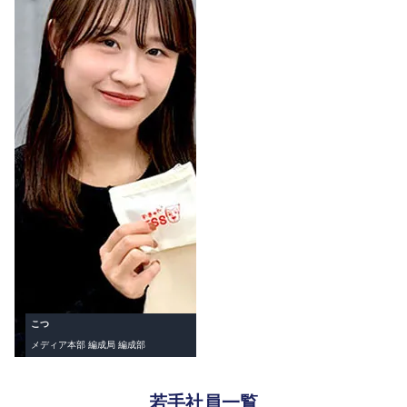
こつ
メディア本部 編成局 編成部
若手社員一覧