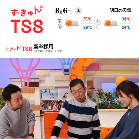
8
6
明日の天気
木
月
日
新卒採用
RECRUITING SITE