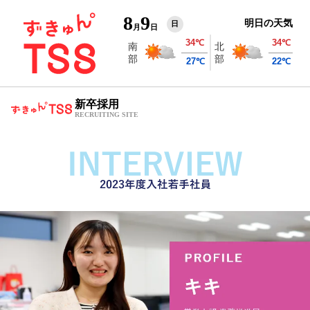
8
9
明日の天気
日
月
日
新卒採用
RECRUITING SITE