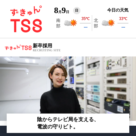
8
9
今日の天気
日
月
日
新卒採用
RECRUITING SITE
陰からテレビ局を支える、
電波の守りビト。