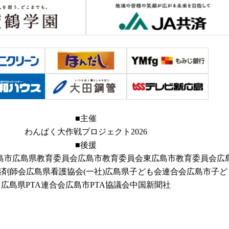
■主催
わんぱく大作戦プロジェクト2026
■後援
島市
広島県教育委員会
広島市教育委員会
東広島市教育委員会
広
薬剤師会
広島県看護協会
(一社)広島県子ども会連合会
広島市子ど
広島県PTA連合会
広島市PTA協議会
中国新聞社