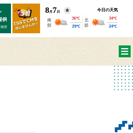
8
7
今日の天気
金
月
日