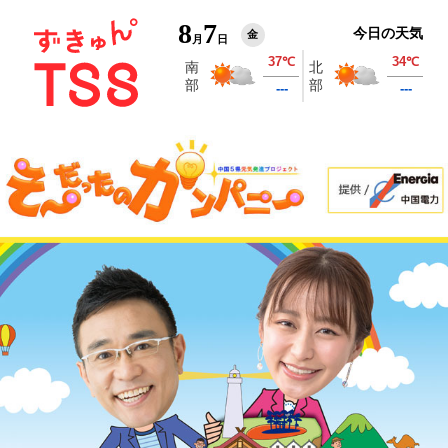
8
7
今日の天気
金
月
日