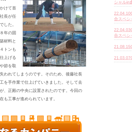
シャルi
かけて首
22.04
社長が任
合スペシ
でした。
22.04
８年の固
合スペシ
築材料と
21.08.
４トンも
仕上げる
21.03
や節を取
失われてしまうのです。そのため、後藤社長
工を手作業で仕上げていきました。そして去
が、正殿の中央に設置されたのです。今回の
在も工事が進められています。