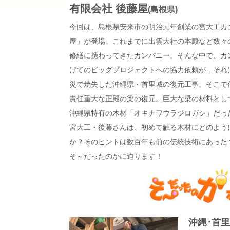
有限会社 後藤屋
(島根県)
今回は、島根県安来市の明治元年創業の宮大工カ
屋」が登場。これまでに出雲大社の本殿など数々
修繕に携わってきたカンパニー。そんな中で、カ
げてのビッグプロジェクトへの協力依頼が…それ
災で焼失した沖縄県・首里城の復元工事。そこで
責任重大な正殿の梁の復元。巨大な梁の材料とし
沖縄県特有の木材「オキナワウラジロガシ」だっ
宮大工・後藤さんは、初めて触る木材にどのよう
か？そのヒントは数百年も前の伝統技術にあった
そ～だったのかに迫ります！
沖縄･首