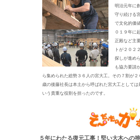
明治元年に
守り続ける
で文化的価
０１９年に
正殿など主
トが２０２
探しが進め
も協力要請
ら集められた総勢３６人の宮大工。その７割が２
歳の後藤社長は本土から呼ばれた宮大工としては
いう貴重な役割を担ったのです。
５年にわたる復元工事！堅い大木への