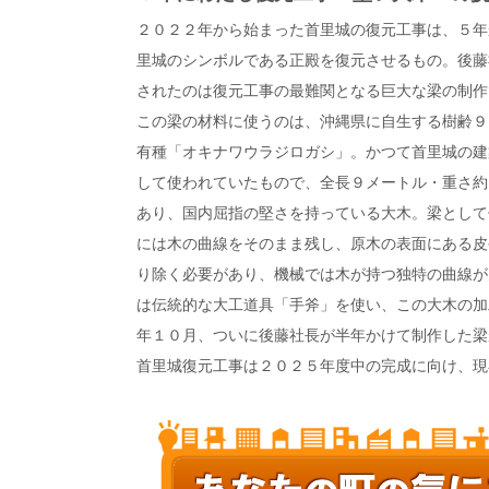
２０２２年から始まった首里城の復元工事は、５年
里城のシンボルである正殿を復元させるもの。後藤
されたのは復元工事の最難関となる巨大な梁の制作
この梁の材料に使うのは、沖縄県に自生する樹齢９
有種「オキナワウラジロガシ」。かつて首里城の建
して使われていたもので、全長９メートル・重さ約
あり、国内屈指の堅さを持っている大木。梁として
には木の曲線をそのまま残し、原木の表面にある皮
り除く必要があり、機械では木が持つ独特の曲線が
は伝統的な大工道具「手斧」を使い、この大木の加
年１０月、ついに後藤社長が半年かけて制作した梁
首里城復元工事は２０２５年度中の完成に向け、現