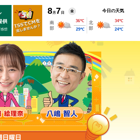
8
7
今日の天気
金
月
日