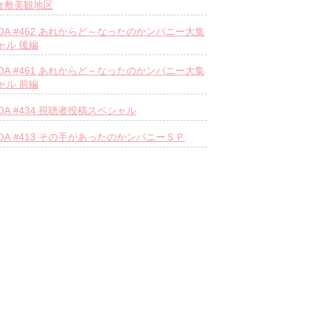
n倉敷美観地区
.10OA #462 あれからど～なったのかンパニー大集
ャル 後編
.03OA #461 あれからど～なったのかンパニー大集
ャル 前編
15OA #434 視聴者投稿スペシャル
.07OA #413 その手があったのかンパニーＳＰ