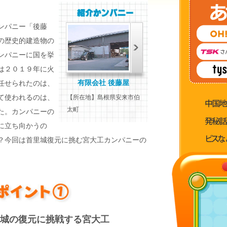
ンパニー「後藤
の歴史的建造物の
ンパニーに国を挙
は２０１９年に火
有限会社 後藤屋
任せられたのは、
て使われるのは、
【所在地】島根県安来市伯
太町
た。カンパニーの
に立ち向かうの
？今回は首里城復元に挑む宮大工カンパニーの
里城の復元に挑戦する宮大工