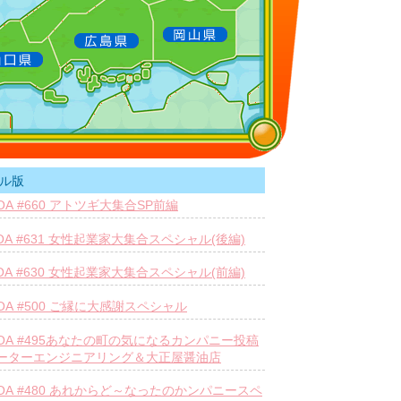
ル版
26OA #660 アトツギ大集合SP前編
30OA #631 女性起業家大集合スペシャル(後編)
23OA #630 女性起業家大集合スペシャル(前編)
22OA #500 ご縁に大感謝スペシャル
.04OA #495あなたの町の気になるカンパニー投稿
ーターエンジニアリング＆大正屋醤油店
.14OA #480 あれからど～なったのかンパニースペ