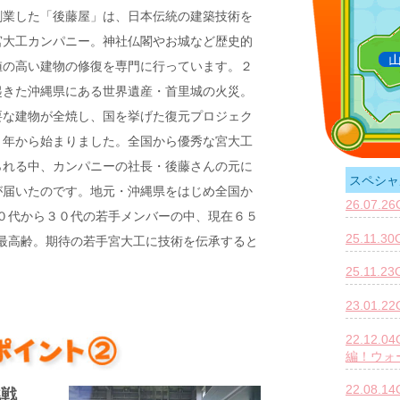
創業した「後藤屋」は、日本伝統の建築技術を
宮大工カンパニー。神社仏閣やお城など歴史的
値の高い建物の修復を専門に行っています。２
起きた沖縄県にある世界遺産・首里城の火災。
要な建物が全焼し、国を挙げた復元プロジェク
２年から始まりました。全国から優秀な宮大工
られる中、カンパニーの社長・後藤さんの元に
スペシャ
が届いたのです。地元・沖縄県をはじめ全国か
26.07.
０代から３０代の若手メンバーの中、現在６５
25.11.
最高齢。期待の若手宮大工に技術を伝承すると
25.11.
23.01.
22.12
編！ウォ
22.08
挑戦