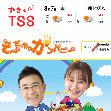
8
7
明日の天気
金
月
日