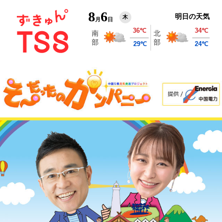
8
6
明日の天気
木
月
日