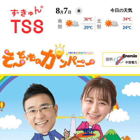
8
7
今日の天気
金
月
日