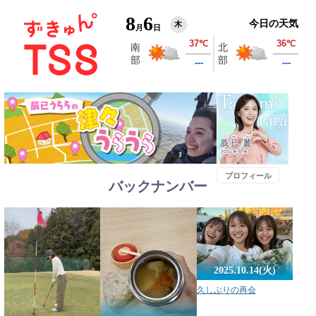
8
6
今日の天気
木
月
日
プロフィール
バックナンバー
2025.10.14(火)
久しぶりの再会