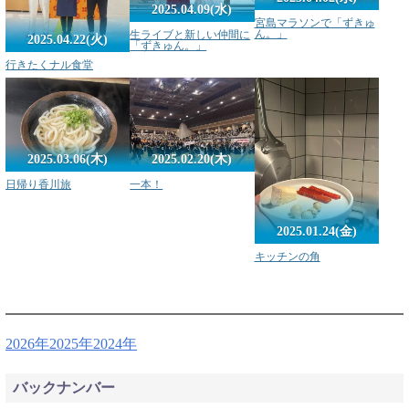
2025.04.09(水)
宮島マラソンで「ずきゅ
ん。」
生ライブと新しい仲間に
2025.04.22(火)
「ずきゅん。」
行きたくナル食堂
2025.03.06(木)
2025.02.20(木)
日帰り香川旅
一本！
2025.01.24(金)
キッチンの角
2026年
2025年
2024年
バックナンバー