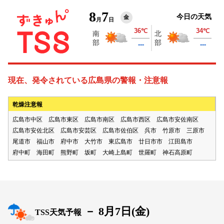
8
7
今日の天気
金
月
日
現在、発令されている広島県の警報・注意報
乾燥注意報
広島市中区
広島市東区
広島市南区
広島市西区
広島市安佐南区
広島市安佐北区
広島市安芸区
広島市佐伯区
呉市
竹原市
三原市
尾道市
福山市
府中市
大竹市
東広島市
廿日市市
江田島市
府中町
海田町
熊野町
坂町
大崎上島町
世羅町
神石高原町
－
8月7日(
金
)
TSS天気予報