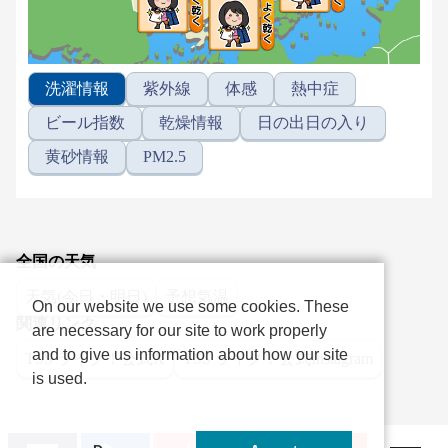
洗濯情報
紫外線
体感
熱中症
ビール指数
乾燥情報
日の出日の入り
黄砂情報
PM2.5
全国の天気
天気(今日・明日)
予想気温
On our website we use some cookies. These
関連リンク
are necessary for our site to work properly
and to give us information about how our site
TSS ライク！公式X
TSS ライク！公式Instagram
is used.