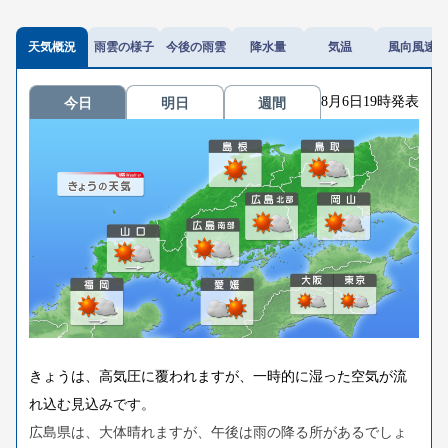
天気概況
雨雲の様子
今後の雨雲
降水量
気温
風向風速
8月6日19時発表
今日
明日
週間
きょうは、高気圧に覆われますが、一時的に湿った空気が流
れ込む見込みです。
広島県は、大体晴れますが、午後は雨の降る所があるでしょ