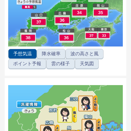
予想気温
降水確率
波の高さと風
ポイント予報
雲の様子
天気図