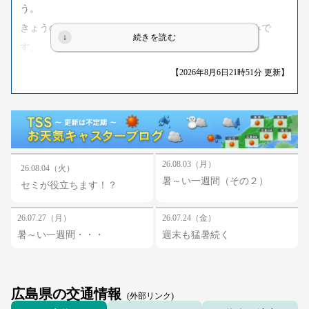
う。
きょうの日中の最高気温は34度から36度くらいの見込みで
す。
きのうより1度から2度ほど低いものの、平年より３度前後高
【2026年8月6日21時51分 更新】
いでしょう。
のどが渇く前に水分を補給したり、エアコンを適切に使用す
るなど、熱中症に厳重な警戒をしてください。
あすは、高気圧に覆われる見込みです。
広島県は、おおむね晴れるでしょう。
26.08.03（月）
26.08.04（火）
暑～い一週間（その２）
ただ、午後は強い日差しと湿った空気の影響で大気の状態が
セミが役立ちます！？
不安定となり、雨や雷雨の所がある見込みです。
26.07.27（月）
26.07.24（金）
暑～い一週間・・・
週末も猛暑続く
（提供：日本気象協会中国支店）
広島県の交通情報
(外部リンク)