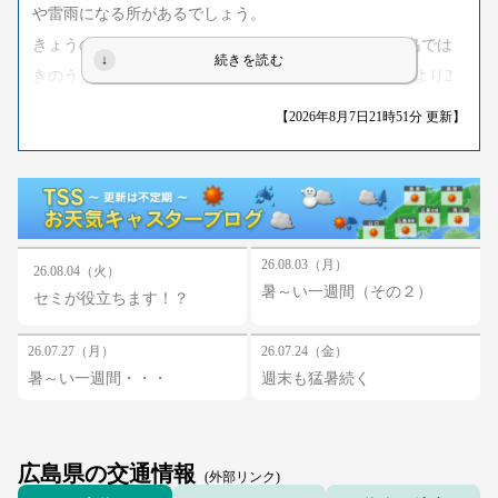
や雷雨になる所があるでしょう。
きょうの日中の最高気温は34度から36度くらいで、広島では
きのうより2度低く、庄原ではほぼ同じくらいで、平年より2
度から3度くらい高い見込みです。
【2026年8月7日21時51分 更新】
厳しい暑さが続きます。
のどが渇く前に水分を補給するなど熱中症対策を万全に行っ
てください。
あすは、日本海から気圧の谷が南下してくるでしょう。
このため広島県は全般に雲が広がりやすく、北部では夕方か
26.08.03（月）
26.08.04（火）
暑～い一週間（その２）
ら雨の降る所がある見込みです。
セミが役立ちます！？
26.07.27（月）
26.07.24（金）
（提供：日本気象協会中国支店）
暑～い一週間・・・
週末も猛暑続く
広島県の交通情報
(外部リンク)