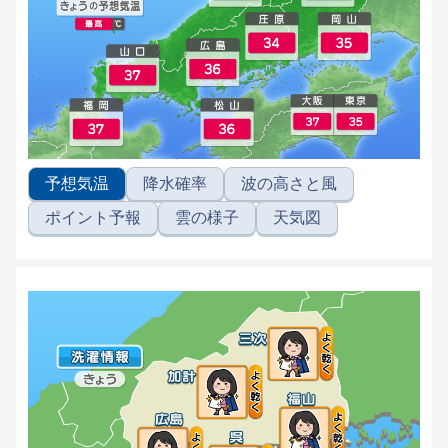
予想気温
降水確率
波の高さと風
ポイント予報
雲の様子
天気図