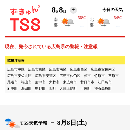
8
8
今日の天気
土
月
日
現在、発令されている広島県の警報・注意報
乾燥注意報
広島市中区
広島市東区
広島市南区
広島市西区
広島市安佐南区
広島市安佐北区
広島市安芸区
広島市佐伯区
呉市
竹原市
三原市
尾道市
福山市
府中市
大竹市
東広島市
廿日市市
江田島市
府中町
海田町
熊野町
坂町
大崎上島町
世羅町
神石高原町
－
8月8日(
土
)
TSS天気予報