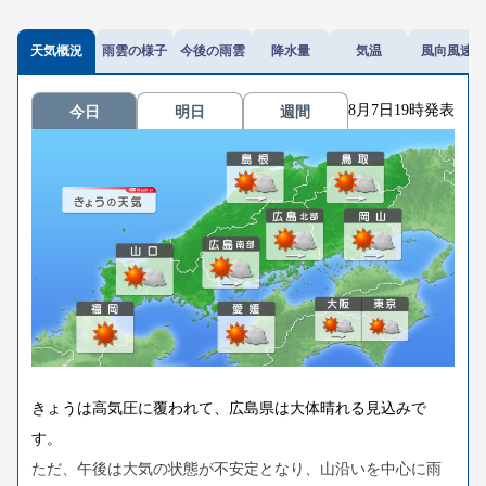
天気概況
雨雲の様子
今後の雨雲
降水量
気温
風向風速
8月7日19時発表
今日
明日
週間
きょうは高気圧に覆われて、広島県は大体晴れる見込みで
す。
ただ、午後は大気の状態が不安定となり、山沿いを中心に雨