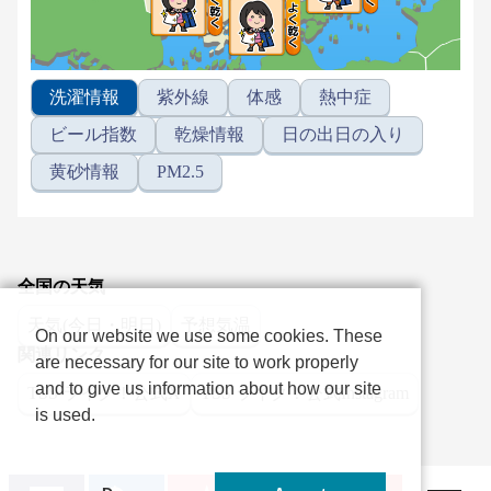
洗濯情報
紫外線
体感
熱中症
ビール指数
乾燥情報
日の出日の入り
黄砂情報
PM2.5
全国の天気
天気(今日・明日)
予想気温
On our website we use some cookies. These
関連リンク
are necessary for our site to work properly
and to give us information about how our site
TSS ライク！公式X
TSS ライク！公式Instagram
is used.