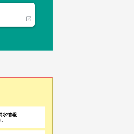
洪水情報
し