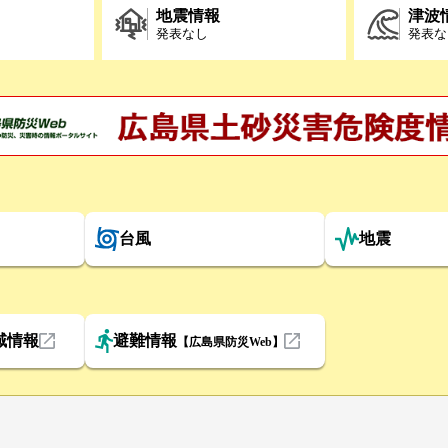
地震情報
津波
発表なし
発表な
台風
地震
域情報
避難情報
【広島県防災Web】