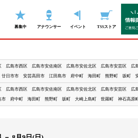
募集中
アナウンサー
イベント
TSSストア
区
広島市西区
広島市安佐南区
広島市安佐北区
広島市安芸区
広
廿日市市
安芸高田市
江田島市
府中町
海田町
熊野町
坂町
区
広島市西区
広島市安佐南区
広島市安佐北区
広島市安芸区
広
島市
府中町
海田町
熊野町
坂町
大崎上島町
世羅町
神石高原
報
－
8月9日(
日
)