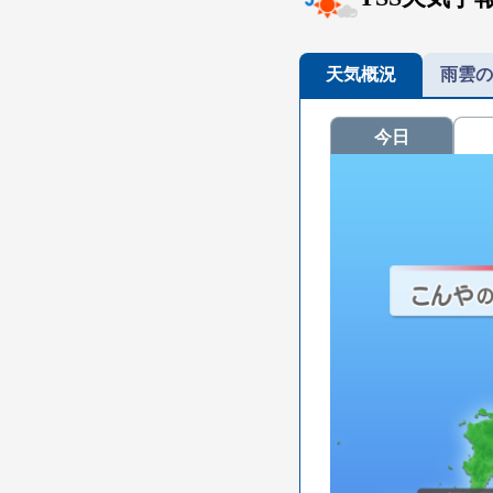
天気概況
雨雲の
今日