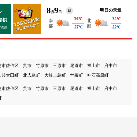
8
9
明日の天気
日
月
日
島市佐伯区
呉市
竹原市
三原市
尾道市
福山市
府中市
安芸太田町
北広島町
大崎上島町
世羅町
神石高原町
島市佐伯区
呉市
竹原市
三原市
尾道市
福山市
府中市
町