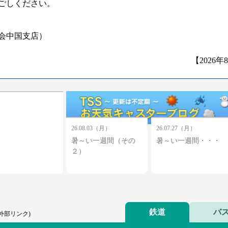
ごしください。
会中国支店）
【2026年
26.08.03（月）
26.07.27（月）
暑～い一週間（その
暑～い一週間・・・
２）
鉄道
バ
(外部リンク)