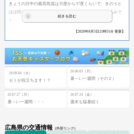
きょうの日中の最高気温は35度から37度くらいで、きのうと
ほぼ同じくらいで、平年より3度から4度くらい高い見込みで
す。
のどが渇く前に水分を補給し、室内でも涼しくして過ごすな
【2026年8月5日21時51分 更新】
ど熱中症対策を万全におこなってください。
あすも高気圧に覆われますが、午後は湿った空気の影響を受
けるでしょう。
おおむね晴れる所が多いものの、午後は雨の降る所がある見
込みです。
26.08.03（月）
26.08.04（火）
暑～い一週間（その２）
セミが役立ちます！？
（提供：日本気象協会中国支店）
26.07.27（月）
26.07.24（金）
暑～い一週間・・・
週末も猛暑続く
広島県の交通情報
(外部リンク)