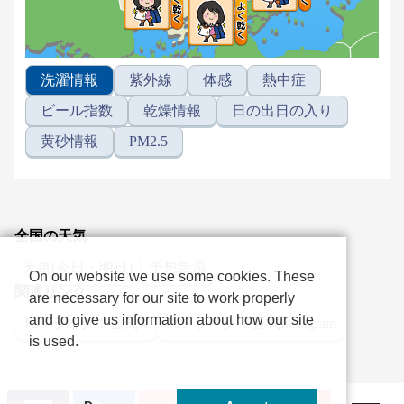
洗濯情報
紫外線
体感
熱中症
ビール指数
乾燥情報
日の出日の入り
黄砂情報
PM2.5
全国の天気
天気(今日・明日)
予想気温
On our website we use some cookies. These
関連リンク
are necessary for our site to work properly
and to give us information about how our site
TSS ライク！公式X
TSS ライク！公式Instagram
is used.