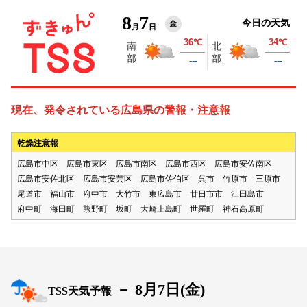
8
7
今日の天気
金
月
日
現在、発令されている広島県の警報・注意報
乾燥注意報
広島市中区
広島市東区
広島市南区
広島市西区
広島市安佐南区
広島市安佐北区
広島市安芸区
広島市佐伯区
呉市
竹原市
三原市
尾道市
福山市
府中市
大竹市
東広島市
廿日市市
江田島市
府中町
海田町
熊野町
坂町
大崎上島町
世羅町
神石高原町
－
8月7日(
金
)
TSS天気予報