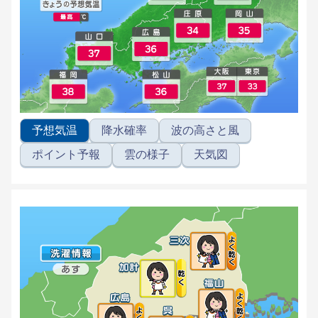
予想気温
降水確率
波の高さと風
ポイント予報
雲の様子
天気図