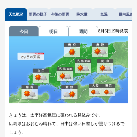
天気概況
雨雲の様子
今後の雨雲
降水量
気温
風向風速
8月6日19時発表
今日
明日
週間
きょうは、太平洋高気圧に覆われる見込みです。
広島県はおおむね晴れて、日中は強い日差しが照りつけるで
しょう。