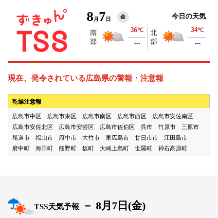
8
7
今日の天気
金
月
日
現在、発令されている広島県の警報・注意報
乾燥注意報
広島市中区
広島市東区
広島市南区
広島市西区
広島市安佐南区
広島市安佐北区
広島市安芸区
広島市佐伯区
呉市
竹原市
三原市
尾道市
福山市
府中市
大竹市
東広島市
廿日市市
江田島市
府中町
海田町
熊野町
坂町
大崎上島町
世羅町
神石高原町
－
8月7日(
金
)
TSS天気予報