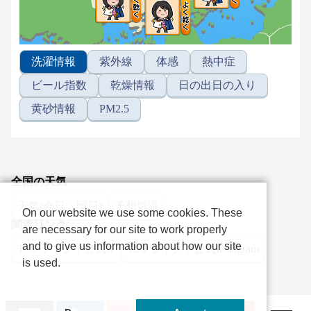
洗濯情報
紫外線
体感
熱中症
ビール指数
乾燥情報
日の出日の入り
黄砂情報
PM2.5
全国の天気
天気(今日・明日)
予想気温
On our website we use some cookies. These
関連リンク
are necessary for our site to work properly
and to give us information about how our site
TSS ライク！公式X
TSS ライク！公式Instagram
is used.