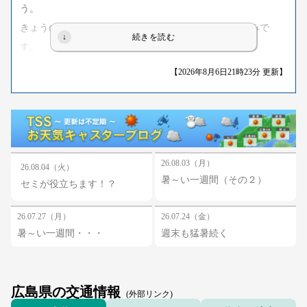
う。
きょうの日中の最高気温は34度から36度くらいの見込みで
す。
きのうより1度から2度ほど低いものの、平年より３度前後高
【2026年8月6日21時23分 更新】
いでしょう。
のどが渇く前に水分を補給したり、エアコンを適切に使用す
るなど、熱中症に厳重な警戒をしてください。
あすは、高気圧に覆われる見込みです。
広島県は、おおむね晴れるでしょう。
26.08.03（月）
26.08.04（火）
暑～い一週間（その２）
ただ、午後は強い日差しと湿った空気の影響で大気の状態が
セミが役立ちます！？
不安定となり、雨や雷雨の所がある見込みです。
26.07.27（月）
26.07.24（金）
暑～い一週間・・・
週末も猛暑続く
（提供：日本気象協会中国支店）
広島県の交通情報
(外部リンク)