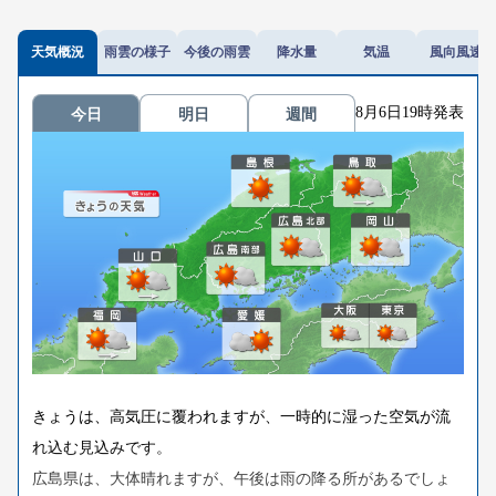
天気概況
雨雲の様子
今後の雨雲
降水量
気温
風向風速
8月6日19時発表
今日
明日
週間
きょうは、高気圧に覆われますが、一時的に湿った空気が流
れ込む見込みです。
広島県は、大体晴れますが、午後は雨の降る所があるでしょ