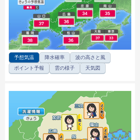
予想気温
降水確率
波の高さと風
ポイント予報
雲の様子
天気図