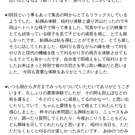
3回目という事もあって集合の時からとてもリラックスしている
ようでした。 鮎掴み体験、稲刈り体験と盛り沢山だったので今
回はヘトヘトな様子で帰って来ました。写真やテレビの映像で
とても頑張っている様子を見て子どもの成長を感じ、とても嬉
しかったです。 鮎掴みは鮎を掴むことができた!と、とても嬉し
そうに話してくれました。稲刈りも昔ながらの鎌を使って刈る
やり方と現代の機械を使って刈るやり方の両方を体験させても
らえてとても良かったです。自分達で田植えをして稲刈りまで
したお米はきっと特別で食の大切さを学ぶ良い機会だと思いま
した。 今回も貴重な体験をありがとうございました。
いつも朝から夕方までみっちりついていただいてありがとうござ
います。久しぶりの農業体験でしたが、その間も田んぼなどの
前を通ると、「今どのくらいに成長してるのかなー?」と思い出
したりしていて、ちゃんと愛情をもって植えてくれたんだなと
感心しました。 昨今のお米問題にも興味があり、ニュースをみ
たり、調べたり質問してくれたり、今後おこりうることもどん
どん興味を示してくれたらなと思います。 稲刈り当日も、ただ
ただもくもくと刈るのが楽しかったみたいです。 あゆのつかみ