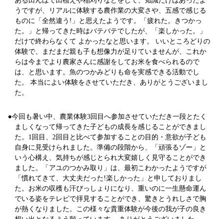
うですが、リアルに体験する農作業の大変さや、五感で感じる
ものに「全然違う!」と思えたようです。「疲れた。きつかっ
た。」と帰ってきた時はバテバテでしたが、「楽しかった。」
だけで終わらなくて よかったなと思います。 いいところどりの
体験で、まだまだ親も子も想像力が足りていませんが、これか
らは今までより農家さんに感謝をしてお米を食べられるので
は、と思います。魚のつかみどりも命を実感できる活動でし
た。 本当によい体験をさせていただき、ありがとうございまし
た。
今回も暑い中、農業体験3回目へ参加させていただき一段とたく
ましくなって帰ってきた子どもの成長を感じることができまし
た。1回目、2回目と比べて参加することの目的・意欲が子ども
自身に見受けられました。準備の段階から、「頑張るゾー」と
いう心構え、気持ちが感じとられ大変嬉しく見守ることができ
ました。「アユのつかみ取り」は、最初こわかったようですが
「慣れてきて、大丈夫だった!楽しかった」と申しておりまし
た。お米の収穫も汗びっしょりになり、重いのに一生懸命運ん
でいる姿をテレビで拝見することができ、驚きとうれしさで胸
が熱くなりました。この様々な貴重体験が今後の我が子の良き
想い出となるよう願っています。 ありがとうございました。