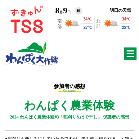
8
9
明日の天気
日
月
日
参加者の感想
Comments
わんぱく農業体験
2024 わんぱく農業体験#3「稲刈り&はで干し」 保護者の感想
稲刈りを楽しみにしていたのですが、鎌を使い稲を刈る、と知っ