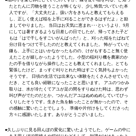
たとたんに刃物を使うことが怖くなり、少し怖気づいていた本
人ですが、「大丈夫だよ。扱い方をきちんと教えてもらえる
し、正しく使えば稲を上手に刈ることができるはずだよ」と励
ましてやりました。 当日はお天気に恵まれ･･･というより、9月
にしては暑すぎるような日差しの日でしたが、帰ってきた子ど
もは「はで干しをすごいがんばった!」と、刈った稲をたばねて
分け目をつけて干したのだと教えてくれました。 怖がっていた
鎌も、上手にとはいかなかったものの、けがもすること無く使
えたことが嬉しかったようでした。小型の稲刈り機を農家のか
たの手を借りながら操作したことも教えてくれました。とても
緊張したけど、まっすぐ刈りとれた時はすごく気持ちよかった
そうです。 日頃の生活では出来ない体験をたくさんさせていた
だき、とても良い経験になったことと思います。 アユのつかみ
取りは、水が冷たくてアユが足の間をすりぬけた時は、思わず
叫び声がでたのだとか。つかんだアユはぬめぬめしていてびっ
くりしたそうです。生きた魚を触ったことが無かったので、そ
の感触に驚いたことでしょう。 準備や片付けをしてくださった
方々に感謝いたします。ありがとうございました。
久しぶりに見る田んぼの変化に驚いたようでした。ゲームの中に
ある田んぼで田植えや稲刈りなどをして、知識だけはあったよ