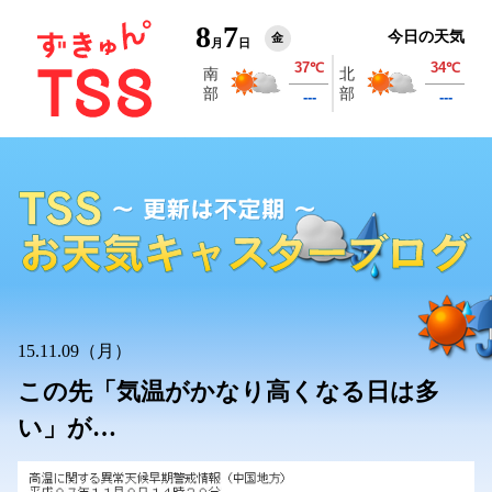
8
7
今日の天気
金
月
日
15.11.09（月）
この先「気温がかなり高くなる日は多
い」が…