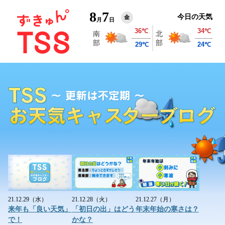
8
7
今日の天気
金
月
日
21.12.29（水）
21.12.28（火）
21.12.27（月）
来年も「良い天気」
「初日の出」はどう
年末年始の寒さは？
で！
かな？