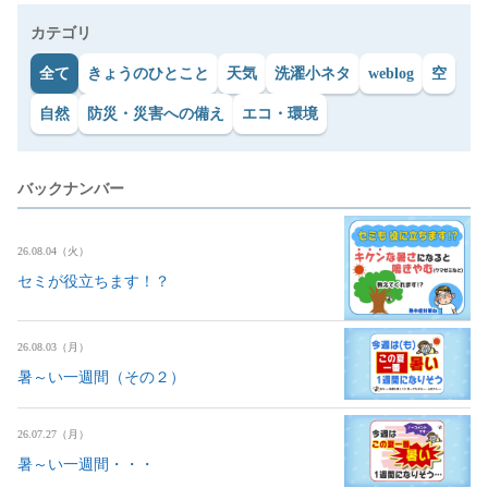
カテゴリ
全て
きょうのひとこと
天気
洗濯小ネタ
weblog
空
自然
防災・災害への備え
エコ・環境
バックナンバー
26.08.04（火）
セミが役立ちます！？
26.08.03（月）
暑～い一週間（その２）
26.07.27（月）
暑～い一週間・・・