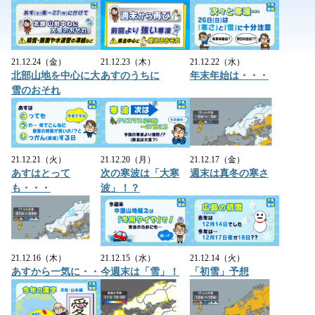
21.12.24（金）
21.12.23（木）
21.12.22（水）
北部山地を中心に大
あすのうちに
年末年始は・・・
雪のおそれ
21.12.21（火）
21.12.20（月）
21.12.17（金）
あすはとって
次の寒波は「大寒
週末は真冬の寒さ
も・・・
波」！？
21.12.16（木）
21.12.15（水）
21.12.14（火）
あすから一気に・・
今週末は「雪」！
「初雪」予想