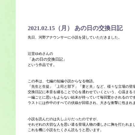
2021.02.15（月） あの日の交換日記
先日、河野アナウンサーに小説を貸していただきました。
辻堂ゆめさんの
「あの日の交換日記」
という作品です。
この本は、七編の短編小説からなる物語。
「先生と生徒」「上司と部下」「妻と夫」など、様々な立場の登
交換日記に本音を綴ることで心を通わせていくという、心温まる
一編ごとに思いもよらない結末が待っていて毎回驚かされるので
ラストには作中のすべての伏線が回収され、大きな衝撃に包まれ
小説を読んだのは久しぶりだったのですが、
それぞれの大切な人を思い遣る登場人物の優しさに胸を打たれま
これを機に小説をたくさん読もうと思います。