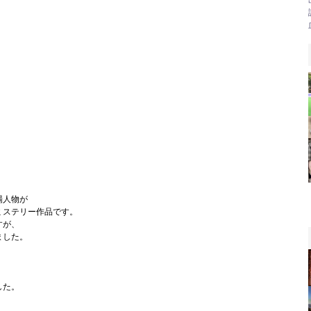
場人物が
ミステリー作品です。
すが、
ました。
した。