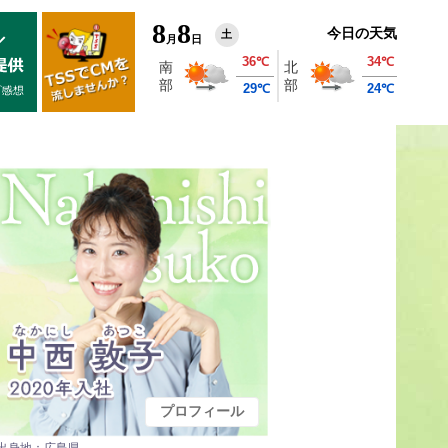
8
8
今日の天気
土
月
日
プロフィール