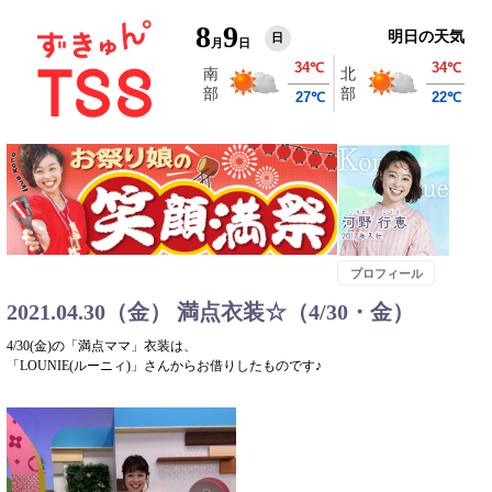
8
9
明日の天気
日
月
日
プロフィール
2021.04.30（金） 満点衣装☆（4/30・金）
4/30(金)の「満点ママ」衣装は、
「LOUNIE(ルーニィ)」さんからお借りしたものです♪