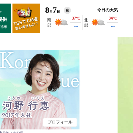
8
7
今日の天気
金
月
日
プロフィール