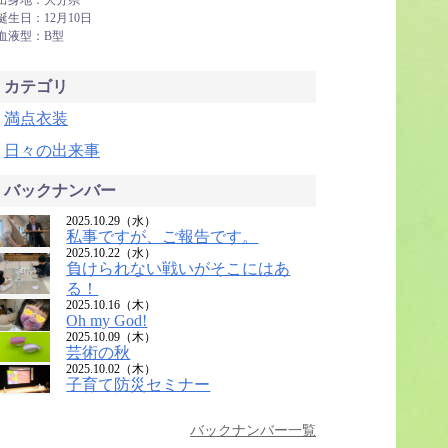
出身地：大分県
誕生日：12月10日
血液型：B型
カテゴリ
満点衣装
日々の出来事
バックナンバー
2025.10.29（水）
私事ですが、ご報告です。
2025.10.22（水）
負けられない戦いがそこにはあ
る！
2025.10.16（木）
Oh my God!
2025.10.09（木）
芸術の秋
2025.10.02（木）
子育て防災セミナー
バックナンバー一覧