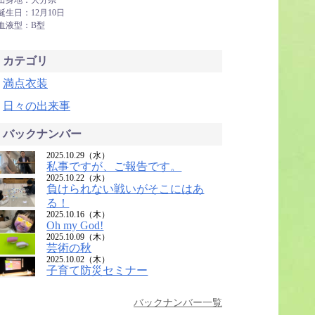
出身地：大分県
誕生日：12月10日
血液型：B型
カテゴリ
満点衣装
日々の出来事
バックナンバー
2025.10.29（水）
私事ですが、ご報告です。
2025.10.22（水）
負けられない戦いがそこにはあ
る！
2025.10.16（木）
Oh my God!
2025.10.09（木）
芸術の秋
2025.10.02（木）
子育て防災セミナー
バックナンバー一覧