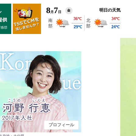
8
7
明日の天気
金
月
日
プロフィール