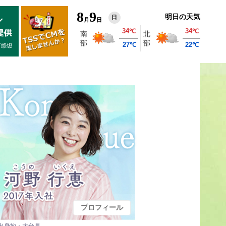
8
9
明日の天気
日
月
日
プロフィール