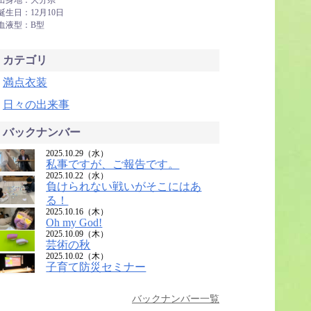
出身地：大分県
誕生日：12月10日
血液型：B型
カテゴリ
満点衣装
日々の出来事
バックナンバー
2025.10.29（水）
私事ですが、ご報告です。
2025.10.22（水）
負けられない戦いがそこにはあ
る！
2025.10.16（木）
Oh my God!
2025.10.09（木）
芸術の秋
2025.10.02（木）
子育て防災セミナー
バックナンバー一覧