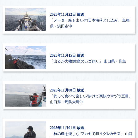
2025年11月22日 放送
「メーター級も出たぞ!日本海落とし込み」
島根
県・浜田市沖
2025年11月15日 放送
「出るか大物!離島のカゴ釣り」
山口県・見島
2025年11月08日 放送
「釣って食べて楽しい!掛けて爽快ウマヅラ五目」
山口県・周防大島沖
2025年11月01日 放送
「秋の磯を楽しむ!フカセで狙うグレ&チヌ」
山口