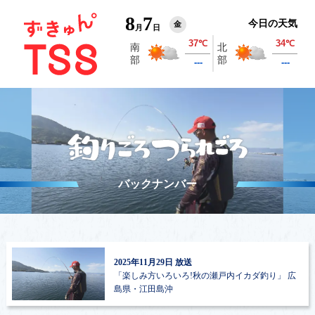
8
7
今日の天気
金
月
日
バックナンバー
2025年11月29日 放送
「楽しみ方いろいろ!秋の瀬戸内イカダ釣り」
広
島県・江田島沖