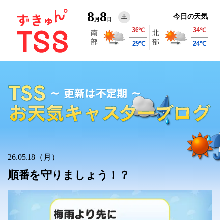
8
8
今日の天気
土
月
日
26.05.18（月）
順番を守りましょう！？