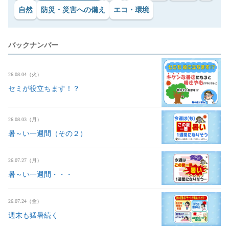
自然
防災・災害への備え
エコ・環境
バックナンバー
26.08.04（火）
セミが役立ちます！？
26.08.03（月）
暑～い一週間（その２）
26.07.27（月）
暑～い一週間・・・
26.07.24（金）
週末も猛暑続く